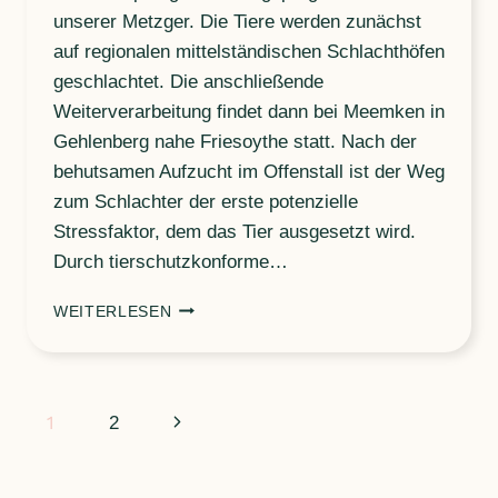
unserer Metzger. Die Tiere werden zunächst
auf regionalen mittelständischen Schlachthöfen
geschlachtet. Die anschließende
Weiterverarbeitung findet dann bei Meemken in
Gehlenberg nahe Friesoythe statt. Nach der
behutsamen Aufzucht im Offenstall ist der Weg
zum Schlachter der erste potenzielle
Stressfaktor, dem das Tier ausgesetzt wird.
Durch tierschutzkonforme…
SCHLACHTUNG
WEITERLESEN
UND
ZERLEGUNG
ALS
REGIONALES
Seitennavigation
1
Nächste
2
TRADITIONELLES
HANDWERK
Seite