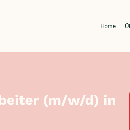
Home
Ü
eiter (m/w/d) in