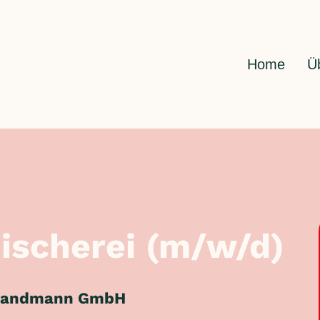
Home
Ü
ischerei (m/w/d)
 Sandmann GmbH