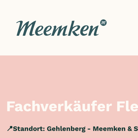
Zum
Inhalt
springen
Fachverkäufer Fle
📍Standort: Gehlenberg - Meemken &